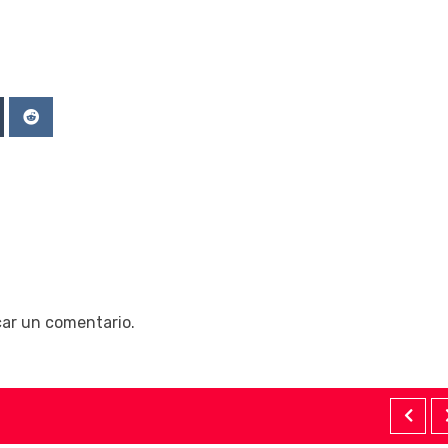
Upon
mblr
Reddit
car un comentario.