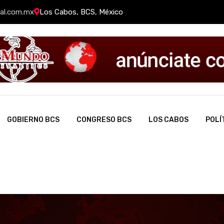
al.com.mx
Los Cabos, BCS, México
GOBIERNO BCS
CONGRESO BCS
LOS CABOS
POLÍ