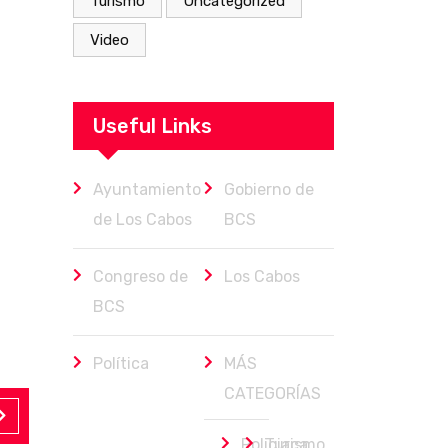
Turismo
Uncategorized
Video
Useful Links
Ayuntamiento
Gobierno de
de Los Cabos
BCS
Congreso de
Los Cabos
BCS
Política
MÁS
CATEGORÍAS
Policiaca
Turismo