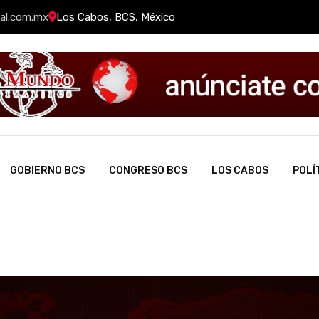
al.com.mx
Los Cabos, BCS, México
GOBIERNO BCS
CONGRESO BCS
LOS CABOS
POLÍ