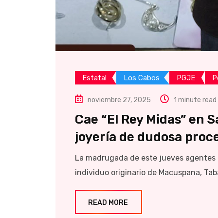
Estatal
Los Cabos
PGJE
P
noviembre 27, 2025
1 minute read
Cae “El Rey Midas” en S
joyería de dudosa proc
La madrugada de este jueves agentes d
individuo originario de Macuspana, Tab
READ MORE