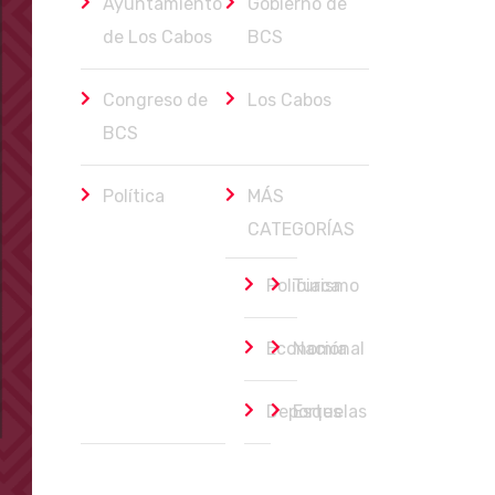
Ayuntamiento
Gobierno de
de Los Cabos
BCS
Congreso de
Los Cabos
BCS
Política
MÁS
CATEGORÍAS
Policiaca
Turismo
Economía
Nacional
Deportes
Esquelas