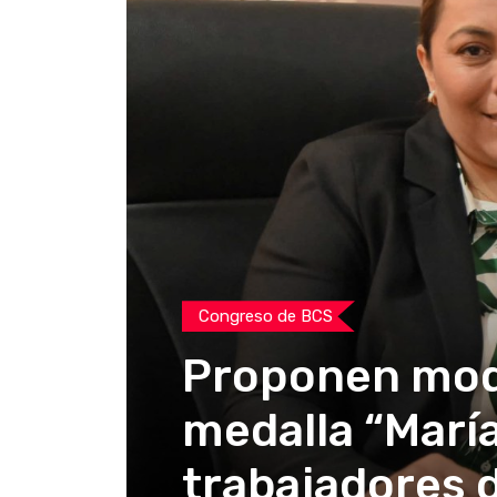
Congreso de BCS
Proponen modif
medalla “Marí
trabajadores 