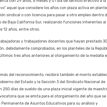
cuenta con 29 años, 6 meses y 01 día de servicio efectivo a la
vo” aquel que considere los años con plaza activa en plante
ón sindical o con licencia para pasar a otro empleo dentro d
 de Baja California Sur, realizando funciones inherentes al
 12 años, entre otros.
 trabajadoras y trabajadores docentes que hayan prestado 3
ión, debidamente comprobados, en los planteles de la Repúbl
ltimos tres años anteriores al otorgamiento de la medalla e
además del reconocimiento, recibirá también el monto estable
Gobierno del Estado y la Sección 3 del Sindicato Nacional de
n 250 días de sueldo de una plaza inicial vigente de maestr
nvocatoria que se emita para el otorgamiento del año que se
ón Permanente de Asuntos Educativos para su análisis y