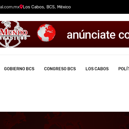
al.com.mx
Los Cabos, BCS, México
GOBIERNO BCS
CONGRESO BCS
LOS CABOS
POLÍ