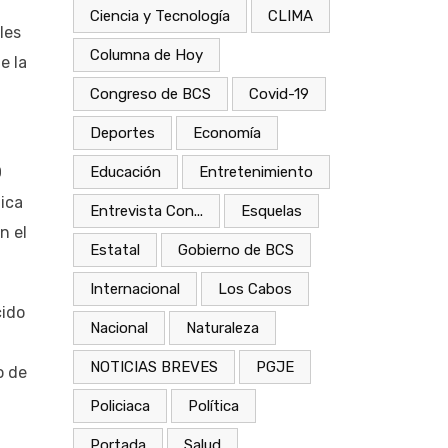
Ciencia y Tecnología
CLIMA
les
Columna de Hoy
e la
Congreso de BCS
Covid-19
Deportes
Economía
0
Educación
Entretenimiento
ica
Entrevista Con...
Esquelas
n el
Estatal
Gobierno de BCS
Internacional
Los Cabos
cido
Nacional
Naturaleza
NOTICIAS BREVES
PGJE
o de
Policiaca
Política
Portada
Salud