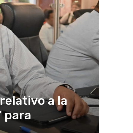
elativo a la
” para