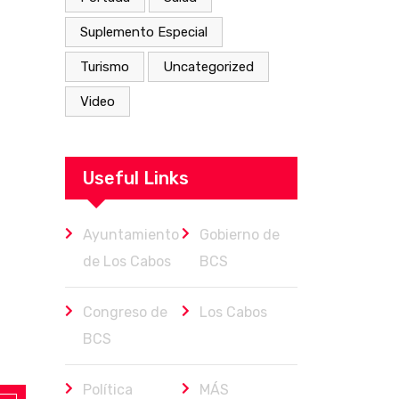
Suplemento Especial
Turismo
Uncategorized
Video
Useful Links
Ayuntamiento
Gobierno de
de Los Cabos
BCS
Congreso de
Los Cabos
BCS
Política
MÁS