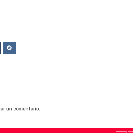
Upon
mblr
Reddit
car un comentario.