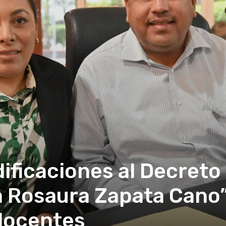
icaciones al Decreto r
a Rosaura Zapata Cano
docentes