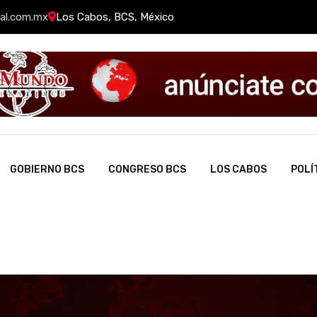
al.com.mx
Los Cabos, BCS, México
GOBIERNO BCS
CONGRESO BCS
LOS CABOS
POLÍ