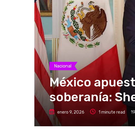
Nacional
México apuest
soberanía: S
enero 9, 2026
1 minute read
19