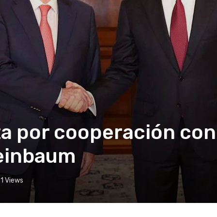
a por cooperación con
heinbaum
1
Views