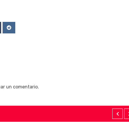
Upon
mblr
Reddit
car un comentario.