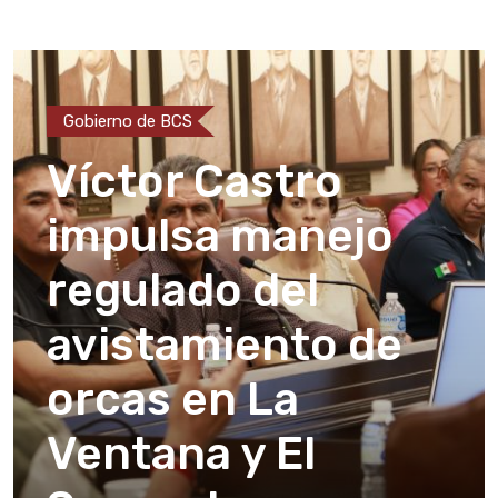
Gobierno de BCS
Víctor Castro
impulsa manejo
regulado del
avistamiento de
orcas en La
Ventana y El