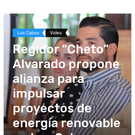
Los Cabos
Video
Regidor “Cheto”
Alvarado propone
alianza para
impulsar
proyectos de
energía renovable