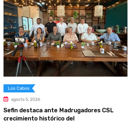
Los Cabos
agosto 5, 2026
Sefin destaca ante Madrugadores CSL
Y
crecimiento histórico del
i