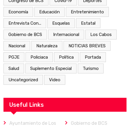
Congreso de BCS
Covid-19
Deportes
Economía
Educación
Entretenimiento
Entrevista Con...
Esquelas
Estatal
Gobierno de BCS
Internacional
Los Cabos
Nacional
Naturaleza
NOTICIAS BREVES
PGJE
Policiaca
Política
Portada
Salud
Suplemento Especial
Turismo
Uncategorized
Video
Useful Links
Ayuntamiento de Los
Gobierno de BCS