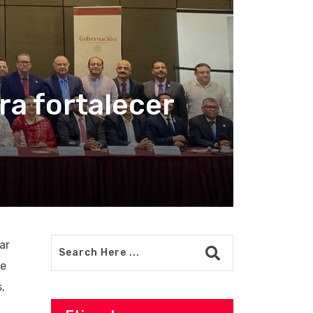
ra fortalecer
ar
de
,