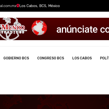
al.com.mx
Los Cabos, BCS, México
GOBIERNO BCS
CONGRESO BCS
LOS CABOS
POLÍ