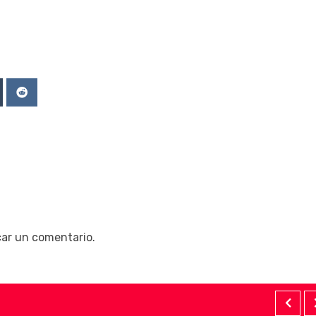
Upon
mblr
Reddit
car un comentario.