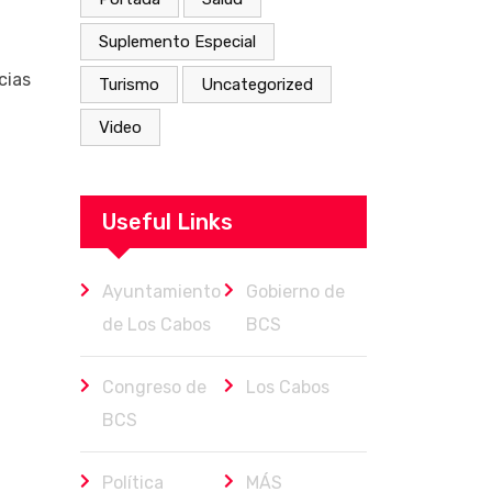
Suplemento Especial
cias
Turismo
Uncategorized
Video
Useful Links
Ayuntamiento
Gobierno de
de Los Cabos
BCS
Congreso de
Los Cabos
BCS
Política
MÁS