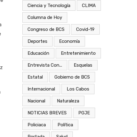
de
Ciencia y Tecnología
CLIMA
Columna de Hoy
a
Congreso de BCS
Covid-19
e
Deportes
Economía
,
Educación
Entretenimiento
Entrevista Con...
Esquelas
ez
Estatal
Gobierno de BCS
Internacional
Los Cabos
a
Nacional
Naturaleza
NOTICIAS BREVES
PGJE
Policiaca
Política
Portada
Salud