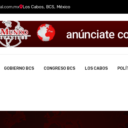
al.com.mx
Los Cabos, BCS, México
GOBIERNO BCS
CONGRESO BCS
LOS CABOS
POLÍ