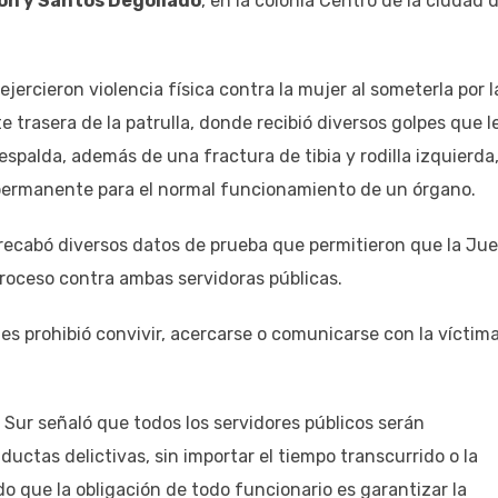
ón y Santos Degollado
, en la colonia Centro de la ciudad 
ejercieron violencia física contra la mujer al someterla por l
te trasera de la patrulla, donde recibió diversos golpes que l
spalda, además de una fractura de tibia y rodilla izquierda
permanente para el normal funcionamiento de un órgano.
n recabó diversos datos de prueba que permitieron que la Ju
proceso contra ambas servidoras públicas.
les prohibió convivir, acercarse o comunicarse con la víctim
a Sur señaló que todos los servidores públicos serán
uctas delictivas, sin importar el tiempo transcurrido o la
o que la obligación de todo funcionario es garantizar la