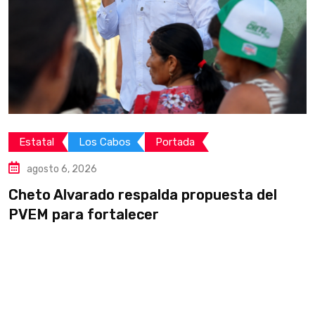
Estatal
Los Cabos
Portada
agosto 6, 2026
Cheto Alvarado respalda propuesta del
I
PVEM para fortalecer
g