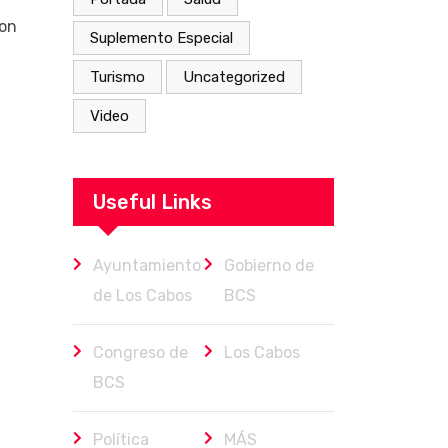
con
Suplemento Especial
Turismo
Uncategorized
Video
Useful Links
Ayuntamiento
Gobierno de
de Los Cabos
BCS
Congreso de
Los Cabos
BCS
Política
MÁS