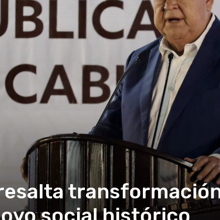
 resalta transformaci
oyo social histórico