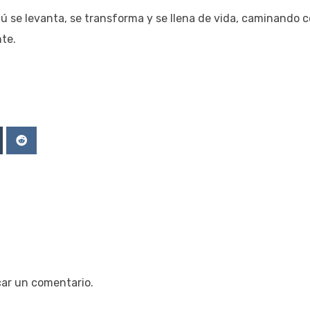
ú se levanta, se transforma y se llena de vida, caminando 
ente.
Upon
mblr
Reddit
car un comentario.