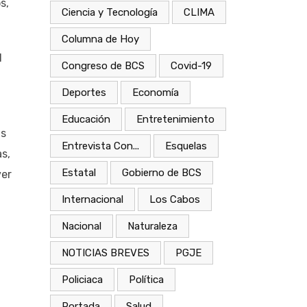
s,
Ciencia y Tecnología
CLIMA
Columna de Hoy
l
Congreso de BCS
Covid-19
Deportes
Economía
Educación
Entretenimiento
as
Entrevista Con...
Esquelas
s,
Estatal
Gobierno de BCS
ver
Internacional
Los Cabos
Nacional
Naturaleza
NOTICIAS BREVES
PGJE
Policiaca
Política
Portada
Salud