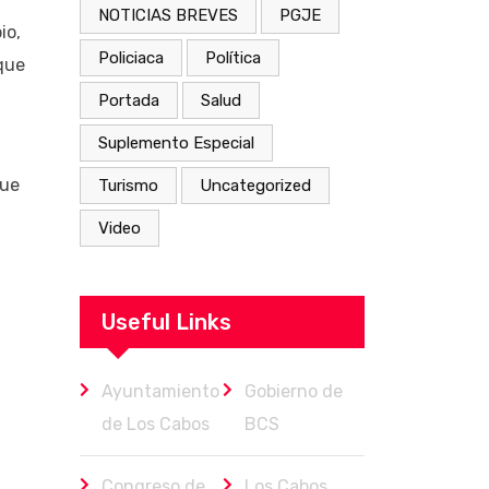
NOTICIAS BREVES
PGJE
io,
Policiaca
Política
 que
Portada
Salud
Suplemento Especial
que
Turismo
Uncategorized
Video
Useful Links
Ayuntamiento
Gobierno de
de Los Cabos
BCS
Congreso de
Los Cabos