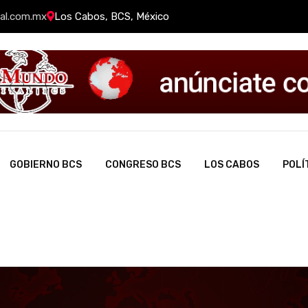
al.com.mx
Los Cabos, BCS, México
GOBIERNO BCS
CONGRESO BCS
LOS CABOS
POLÍ