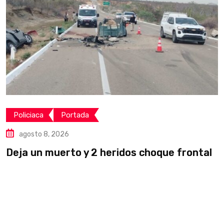
Policiaca
Portada
agosto 8, 2026
Deja un muerto y 2 heridos choque frontal
L
v