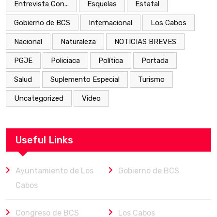
Entrevista Con...
Esquelas
Estatal
Gobierno de BCS
Internacional
Los Cabos
Nacional
Naturaleza
NOTICIAS BREVES
PGJE
Policiaca
Política
Portada
Salud
Suplemento Especial
Turismo
Uncategorized
Video
Useful Links
Ayuntamiento de Los
Gobierno de BCS
Cabos
Congreso de BCS
Los Cabos