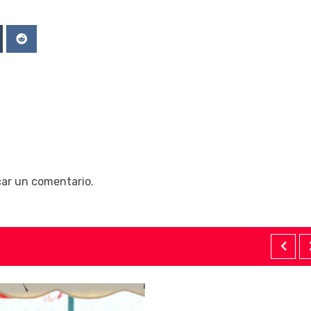
Upon
mblr
Reddit
car un comentario.