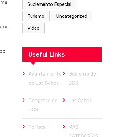
rama
Suplemento Especial
Turismo
Uncategorized
ura,
Video
ndo
Useful Links
Ayuntamiento
Gobierno de
de Los Cabos
BCS
Congreso de
Los Cabos
BCS
Política
MÁS
CATEGORÍAS