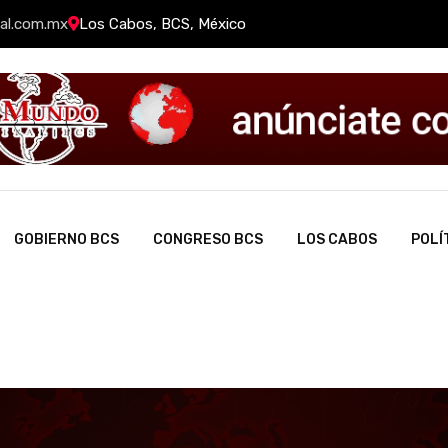
al.com.mx
Los Cabos, BCS, México
GOBIERNO BCS
CONGRESO BCS
LOS CABOS
POLÍ