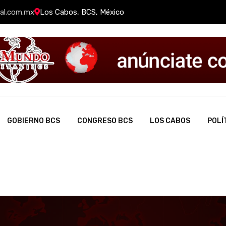
al.com.mx
Los Cabos, BCS, México
GOBIERNO BCS
CONGRESO BCS
LOS CABOS
POLÍ