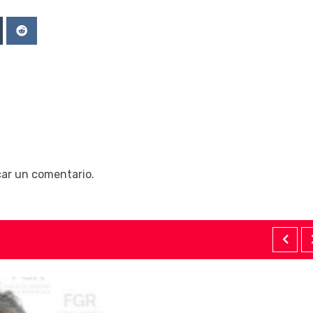
Upon
mblr
Reddit
car un comentario.