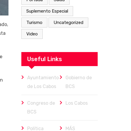
Suplemento Especial
Turismo
Uncategorized
ado,
sta
Video
te
Useful Links
Ayuntamiento
Gobierno de
ón
de Los Cabos
BCS
Congreso de
Los Cabos
BCS
Política
MÁS