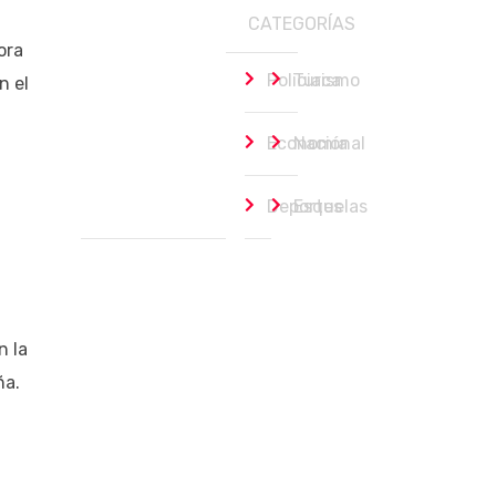
CATEGORÍAS
ora
Policiaca
Turismo
n el
Economía
Nacional
Deportes
Esquelas
n la
ña.