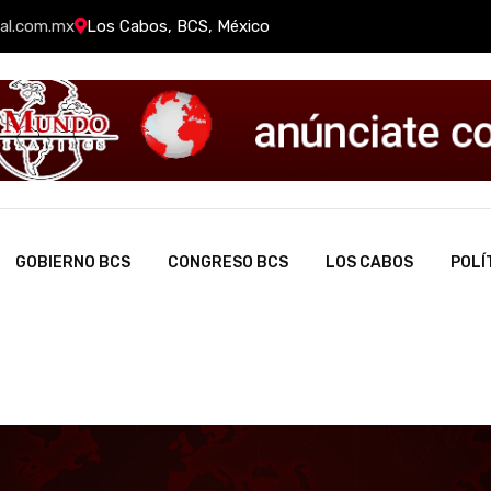
al.com.mx
Los Cabos, BCS, México
GOBIERNO BCS
CONGRESO BCS
LOS CABOS
POLÍ