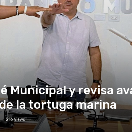
é Municipal y revisa a
de la tortuga marina
d
216
Views