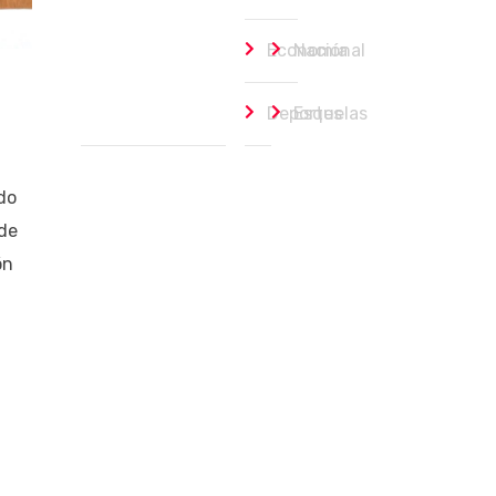
Economía
Nacional
Deportes
Esquelas
do
 de
ón