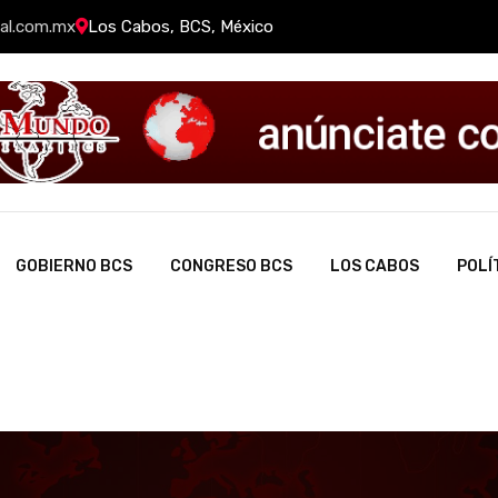
al.com.mx
Los Cabos, BCS, México
GOBIERNO BCS
CONGRESO BCS
LOS CABOS
POLÍ