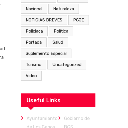
.
Nacional
Naturaleza
NOTICIAS BREVES
PGJE
Policiaca
Política
Portada
Salud
dad
Suplemento Especial
ra
Turismo
Uncategorized
Video
Useful Links
Ayuntamiento
Gobierno de
de Los Cabos
BCS