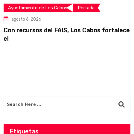
Ayuntamiento de Los Cabos
Portada
agosto 6, 2026
Con recursos del FAIS, Los Cabos fortalece
I
el
i
Etiquetas