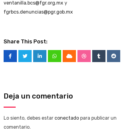
ventanilla.bcs@fgr.org.mx
y
fgrbcs.denuncias@pgr.gob.mx
Share This Post:
LinkedIn
Whatsapp
Cloud
StumbleUpon
Tumblr
Reddit
Deja un comentario
Lo siento, debes estar
conectado
para publicar un
comentario.