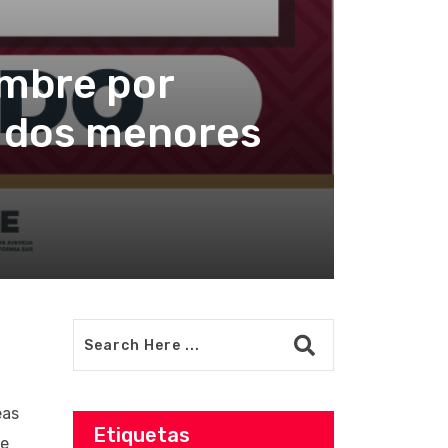
ombre por
e dos menores
eas
Etiquetas
de