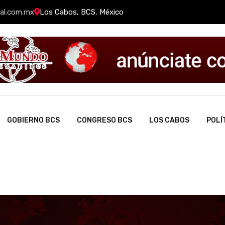
al.com.mx
Los Cabos, BCS, México
GOBIERNO BCS
CONGRESO BCS
LOS CABOS
POLÍ