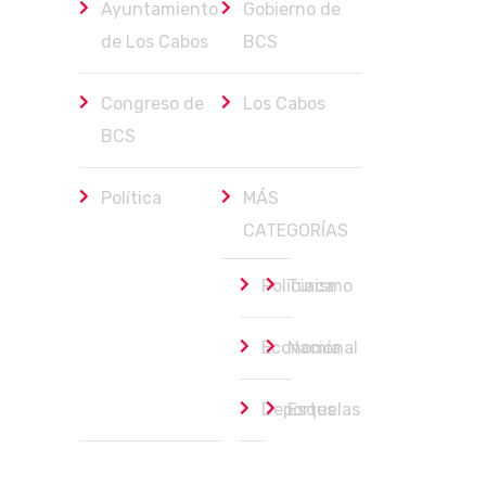
Ayuntamiento
Gobierno de
de Los Cabos
BCS
Congreso de
Los Cabos
BCS
Política
MÁS
CATEGORÍAS
Policiaca
Turismo
Economía
Nacional
Deportes
Esquelas
Política
agosto 7, 2026