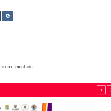
Upon
mblr
Reddit
car un comentario.