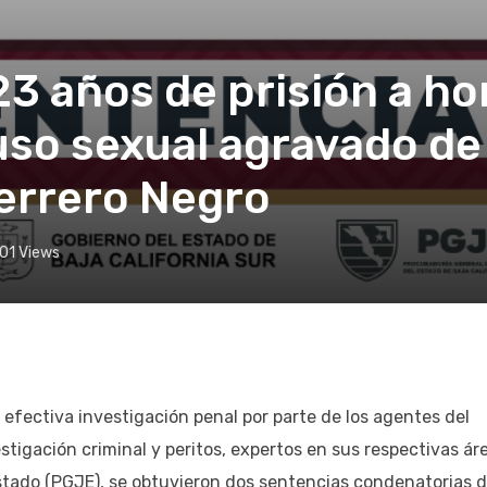
23 años de prisión a h
buso sexual agravado d
errero Negro
01
Views
efectiva investigación penal por parte de los agentes del
stigación criminal y peritos, expertos en sus respectivas ár
Estado (PGJE), se obtuvieron dos sentencias condenatorias 