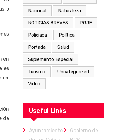
as o
Nacional
Naturaleza
NOTICIAS BREVES
PGJE
enes
Policiaca
Política
Portada
Salud
n en
Suplemento Especial
e es
Turismo
Uncategorized
ener
Video
ción
Useful Links
e de
Ayuntamiento
Gobierno de
de Los Cabos
BCS