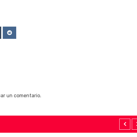
Upon
mblr
Reddit
car un comentario.