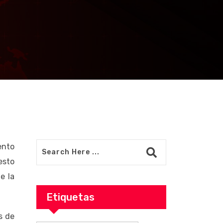
esto al
s; faltan que
ento
esto
e la
Etiquetas
s de