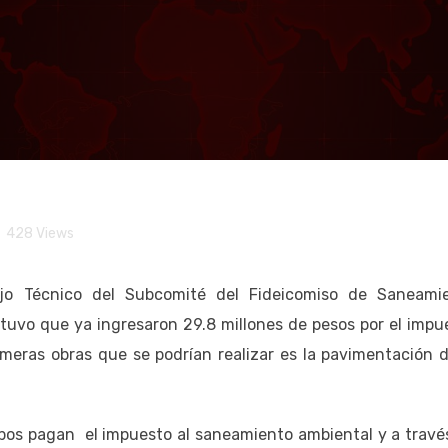
rados 29.8 MDP del impu
ambiental” en Los Cabo
l cuartos de hotel
428
Views
jo Técnico del Subcomité del Fideicomiso de Saneami
stuvo que ya ingresaron 29.8 millones de pesos por el impu
meras obras que se podrían realizar es la pavimentación d
.
abos pagan el impuesto al saneamiento ambiental y a travé