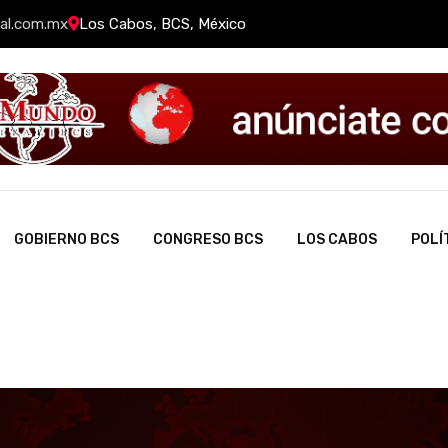
al.com.mx
Los Cabos, BCS, México
GOBIERNO BCS
CONGRESO BCS
LOS CABOS
POLÍ