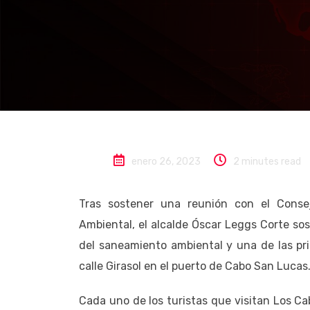
Los Cabos
Portada
Se llevan cob
“saneamiento 
lo cobren 2 mi
enero 26, 2023
2 minutes read
Tras sostener una reunión con el Conse
Ambiental, el alcalde Óscar Leggs Corte so
del saneamiento ambiental y una de las pri
calle Girasol en el puerto de Cabo San Lucas
Cada uno de los turistas que visitan Los C