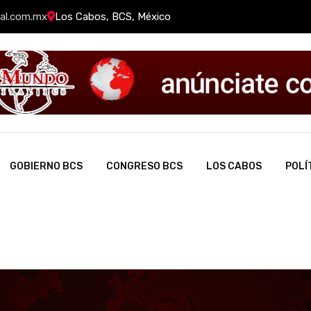
al.com.mx
Los Cabos, BCS, México
GOBIERNO BCS
CONGRESO BCS
LOS CABOS
POLÍ