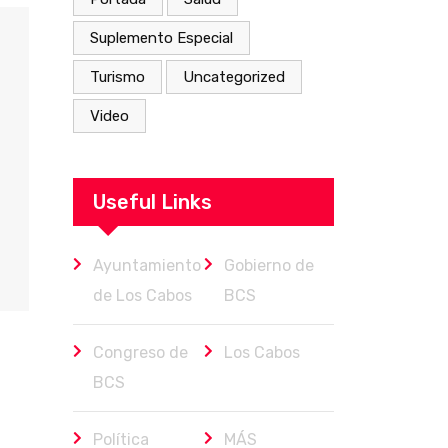
Suplemento Especial
Turismo
Uncategorized
Video
Useful Links
Ayuntamiento
Gobierno de
de Los Cabos
BCS
Congreso de
Los Cabos
BCS
Política
MÁS