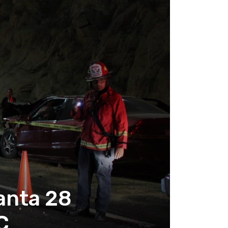
anta 28
C