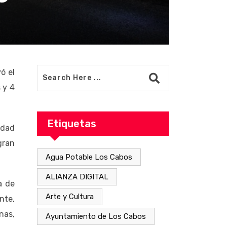
ó el
 y 4
Etiquetas
idad
gran
Agua Potable Los Cabos
ALIANZA DIGITAL
a de
Arte y Cultura
nte,
nas,
Ayuntamiento de Los Cabos