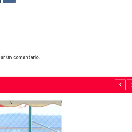
Upon
mblr
Reddit
car un comentario.