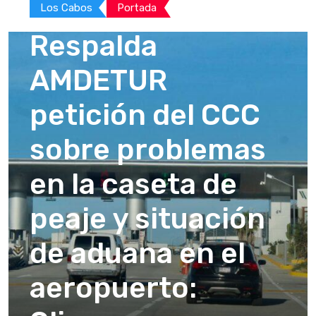
Los Cabos
Portada
Respalda
AMDETUR
petición del CCC
sobre problemas
en la caseta de
peaje y situación
de aduana en el
aeropuerto: