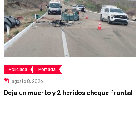
Policiaca
Portada
agosto 8, 2026
Deja un muerto y 2 heridos choque frontal
L
v