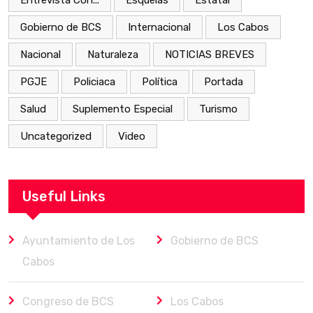
Entrevista Con...
Esquelas
Estatal
Gobierno de BCS
Internacional
Los Cabos
Nacional
Naturaleza
NOTICIAS BREVES
PGJE
Policiaca
Política
Portada
Salud
Suplemento Especial
Turismo
Uncategorized
Video
Useful Links
Ayuntamiento de Los
Gobierno de BCS
Cabos
Congreso de BCS
Los Cabos