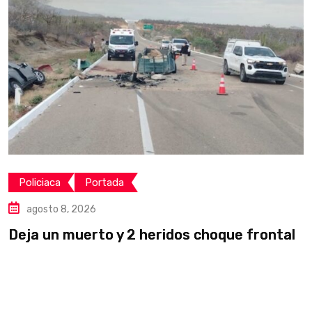
Policiaca
Portada
agosto 8, 2026
Deja un muerto y 2 heridos choque frontal
L
v