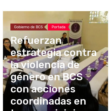
Gobierno de BCS
Portada
Refuerzan
estrategia contra
la violencia de
género en BCS
con acciones
coordinadas en