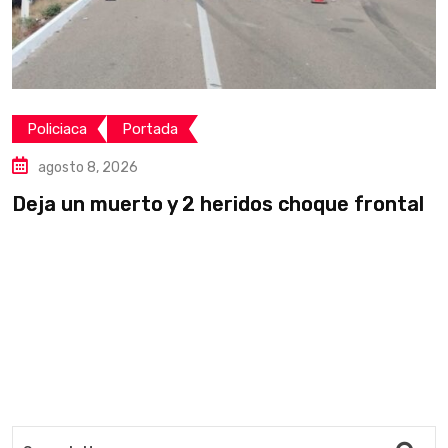
Policiaca
Portada
agosto 8, 2026
Deja un muerto y 2 heridos choque frontal
L
v