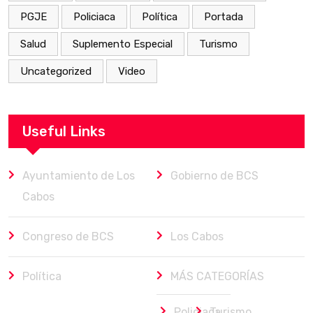
PGJE
Policiaca
Política
Portada
Salud
Suplemento Especial
Turismo
Uncategorized
Video
Useful Links
Ayuntamiento de Los
Gobierno de BCS
Cabos
Congreso de BCS
Los Cabos
Política
MÁS CATEGORÍAS
Policiaca
Turismo