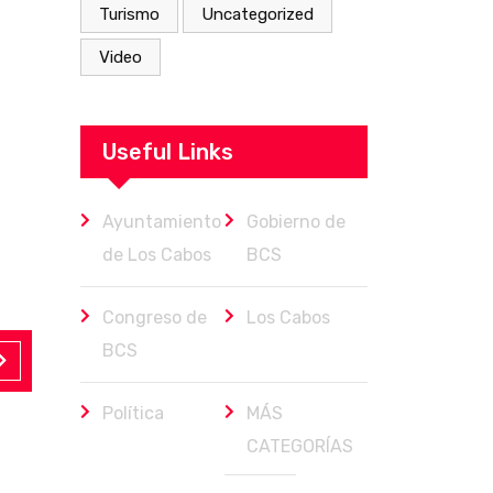
Turismo
Uncategorized
Video
Useful Links
Ayuntamiento
Gobierno de
de Los Cabos
BCS
Congreso de
Los Cabos
BCS
Política
MÁS
CATEGORÍAS