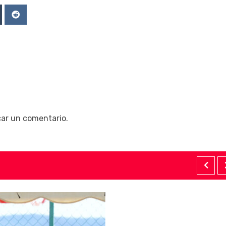
Upon
mblr
Reddit
car un comentario.