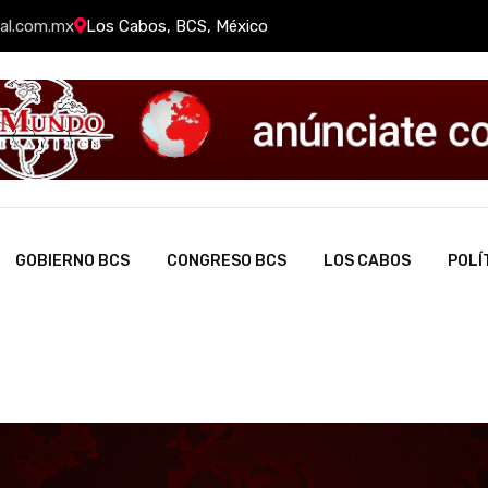
al.com.mx
Los Cabos, BCS, México
GOBIERNO BCS
CONGRESO BCS
LOS CABOS
POLÍ