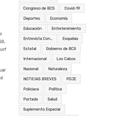
Congreso de BCS
Covid-19
Deportes
Economía
Educación
Entretenimiento
o
Entrevista Con...
Esquelas
50,
Estatal
Gobierno de BCS
surf
Internacional
Los Cabos
Nacional
Naturaleza
uar
ad
NOTICIAS BREVES
PGJE
Policiaca
Política
Portada
Salud
Suplemento Especial