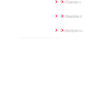
Policiaca
Turismo
Economía
Nacional
Deportes
Esquelas
Portada
agosto 6, 2026
Intensa movilización de emergencia por in