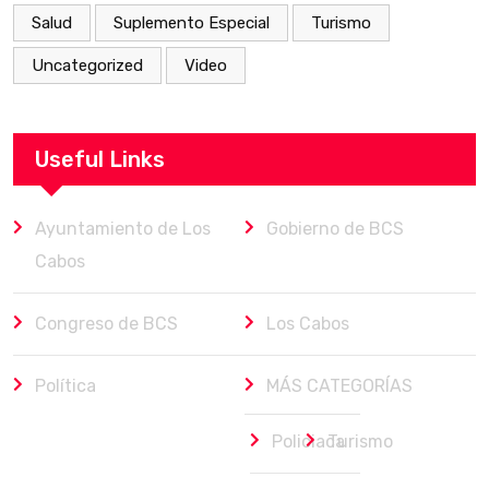
Salud
Suplemento Especial
Turismo
Uncategorized
Video
Useful Links
Ayuntamiento de Los
Gobierno de BCS
Cabos
Congreso de BCS
Los Cabos
Política
MÁS CATEGORÍAS
Policiaca
Turismo