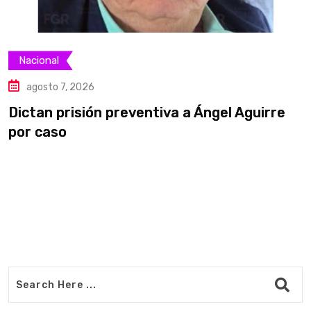
Nacional
agosto 7, 2026
Dictan prisión preventiva a Ángel Aguirre
S
por caso
a