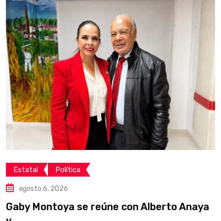
Estatal
Política
agosto 6, 2026
Gaby Montoya se reúne con Alberto Anaya
C
y
j