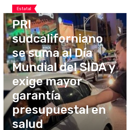
Estatal
PRI
sudcaliforniano
se suma al Día
Mundial del SIDA y
exige mayor
garantía
presupuestal en
salud