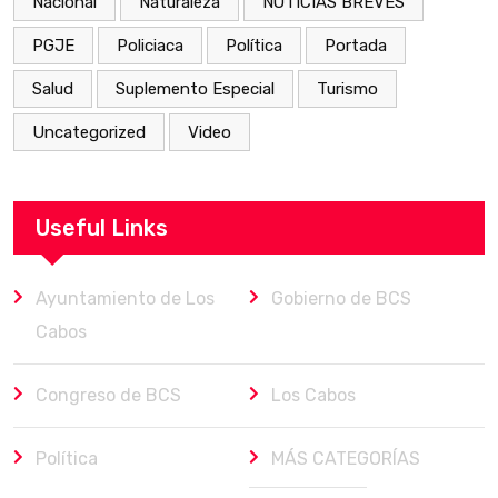
Nacional
Naturaleza
NOTICIAS BREVES
PGJE
Policiaca
Política
Portada
Salud
Suplemento Especial
Turismo
Uncategorized
Video
Useful Links
Ayuntamiento de Los
Gobierno de BCS
Cabos
Congreso de BCS
Los Cabos
Política
MÁS CATEGORÍAS