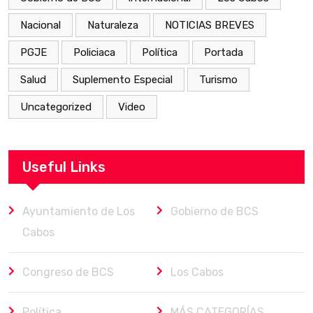
Nacional
Naturaleza
NOTICIAS BREVES
PGJE
Policiaca
Política
Portada
Salud
Suplemento Especial
Turismo
Uncategorized
Video
Useful Links
Ayuntamiento de Los
Gobierno de BCS
Cabos
Congreso de BCS
Los Cabos
Política
MÁS CATEGORÍAS