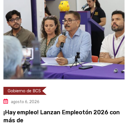
Gobierno de BCS
agosto 6, 2026
¡Hay empleo! Lanzan Empleotón 2026 con
B
más de
a