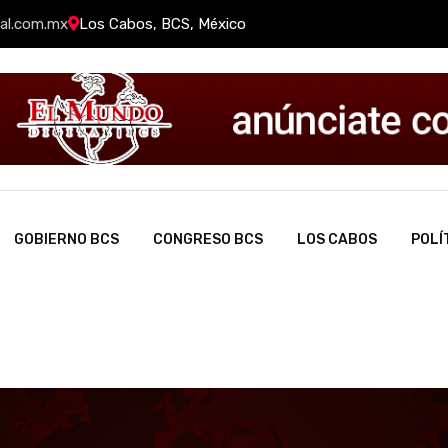
al.com.mx
Los Cabos, BCS, México
GOBIERNO BCS
CONGRESO BCS
LOS CABOS
POLÍ