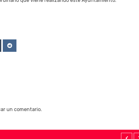
ordinario que viene realizando este Ayuntamiento.
Upon
mblr
Reddit
car un comentario.