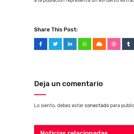
a la población representa un esfuerzo extra
Share This Post:
LinkedIn
Whatsapp
Cloud
Stumble
Tu
Deja un comentario
Lo siento, debes estar
conectado
para publi
Noticias relacionadas