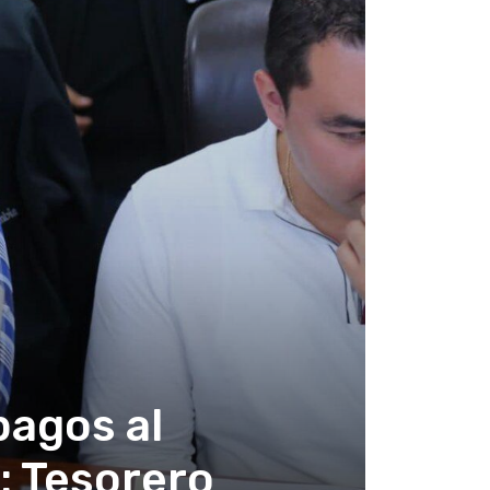
agos al
: Tesorero