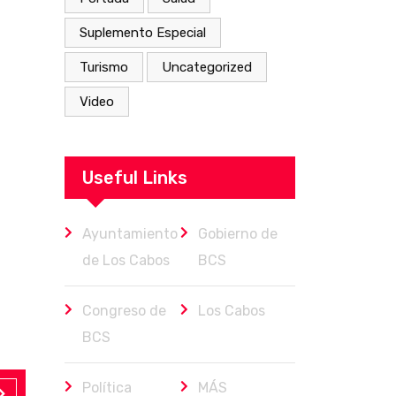
Suplemento Especial
Turismo
Uncategorized
Video
Useful Links
Ayuntamiento
Gobierno de
de Los Cabos
BCS
Congreso de
Los Cabos
BCS
Política
MÁS