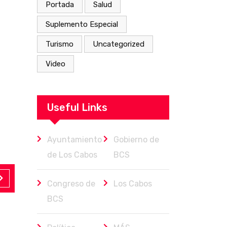
Portada
Salud
Suplemento Especial
Turismo
Uncategorized
Video
Useful Links
Ayuntamiento
Gobierno de
de Los Cabos
BCS
Congreso de
Los Cabos
BCS