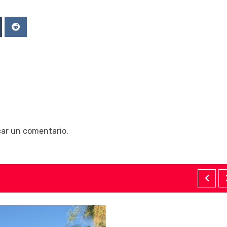
Upon
mblr
Reddit
car un comentario.