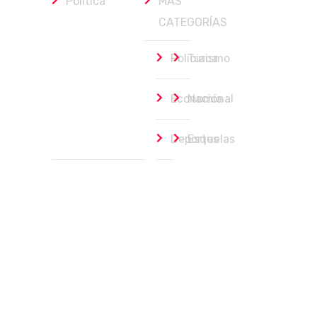
Política
MÁS
CATEGORÍAS
Policiaca
Turismo
Economía
Nacional
Deportes
Esquelas
Gobierno de BCS
agosto 6, 2026