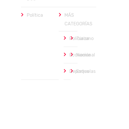
Política
MÁS
CATEGORÍAS
Policiaca
Turismo
Economía
Nacional
Deportes
Esquelas
Política
Portada
agosto 7, 2026
Saúl González pide unidad en Morena y ase