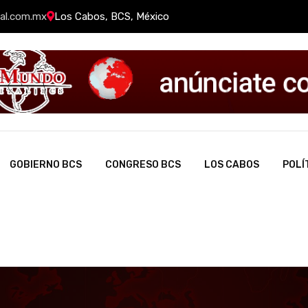
al.com.mx
Los Cabos, BCS, México
GOBIERNO BCS
CONGRESO BCS
LOS CABOS
POLÍ