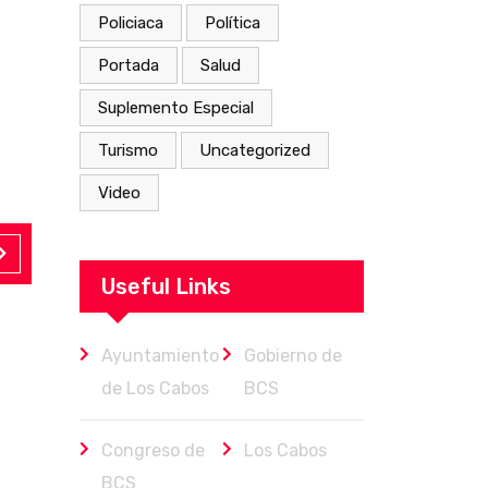
Policiaca
Política
Portada
Salud
Suplemento Especial
Turismo
Uncategorized
Video
Useful Links
Ayuntamiento
Gobierno de
de Los Cabos
BCS
Congreso de
Los Cabos
BCS