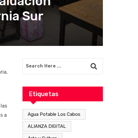
aluación
rnia Sur
ria,
Etiquetas
 las
Agua Potable Los Cabos
s a
ALIANZA DIGITAL