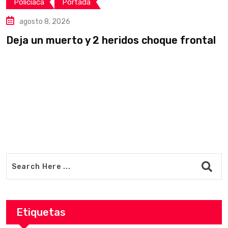
Policiaca
Portada
agosto 8, 2026
Deja un muerto y 2 heridos choque frontal
L
v
Etiquetas