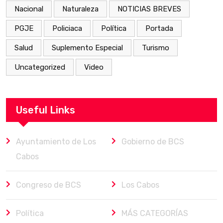
Nacional
Naturaleza
NOTICIAS BREVES
PGJE
Policiaca
Política
Portada
Salud
Suplemento Especial
Turismo
Uncategorized
Video
Useful Links
Ayuntamiento de Los
Gobierno de BCS
Cabos
Congreso de BCS
Los Cabos
Política
MÁS CATEGORÍAS