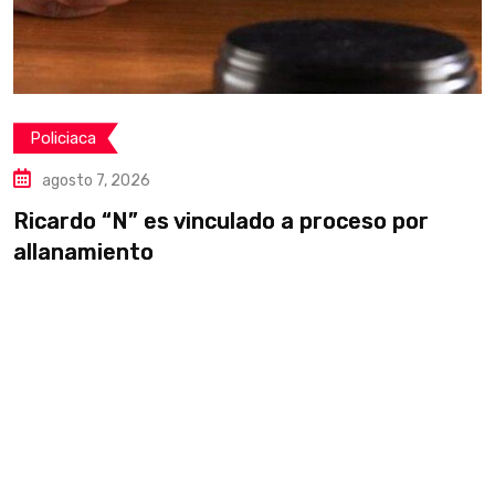
Policiaca
agosto 7, 2026
Ricardo “N” es vinculado a proceso por
allanamiento
B
e