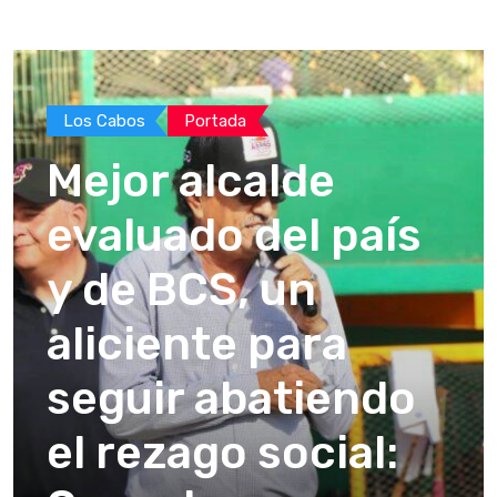
Los Cabos
Portada
Mejor alcalde
evaluado del país
y de BCS, un
aliciente para
seguir abatiendo
el rezago social: