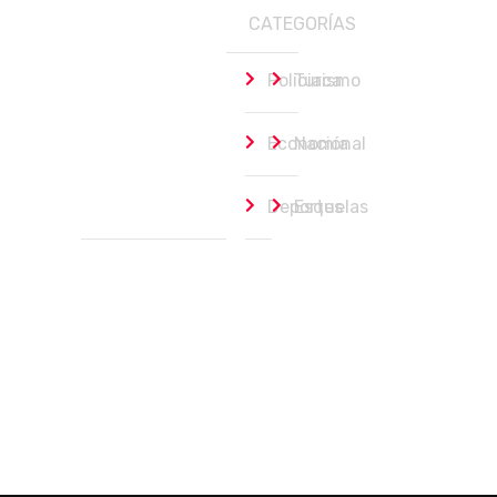
CATEGORÍAS
Policiaca
Turismo
Nacional
Economía
Nacional
agosto 7, 2026
Deportes
Esquelas
Dictan prisión preventiva a Ángel Aguirre 