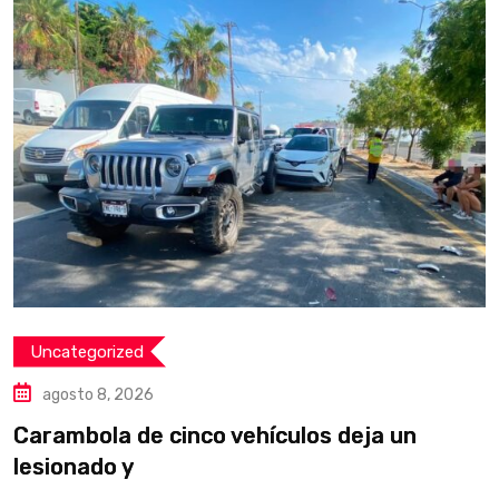
Uncategorized
agosto 8, 2026
Carambola de cinco vehículos deja un
D
lesionado y
p