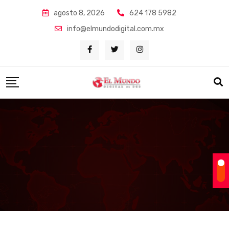
Skip
agosto 8, 2026
624 178 5982
to
info@elmundodigital.com.mx
content