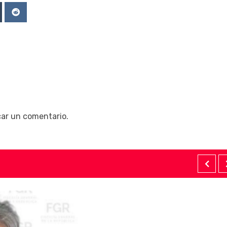
Upon
mblr
Reddit
car un comentario.