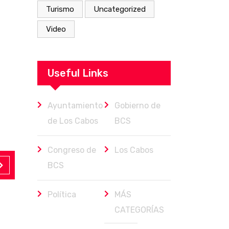
Turismo
Uncategorized
Video
Useful Links
Ayuntamiento
Gobierno de
de Los Cabos
BCS
Congreso de
Los Cabos
BCS
Política
MÁS
CATEGORÍAS