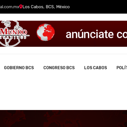
al.com.mx
Los Cabos, BCS, México
GOBIERNO BCS
CONGRESO BCS
LOS CABOS
POLÍ