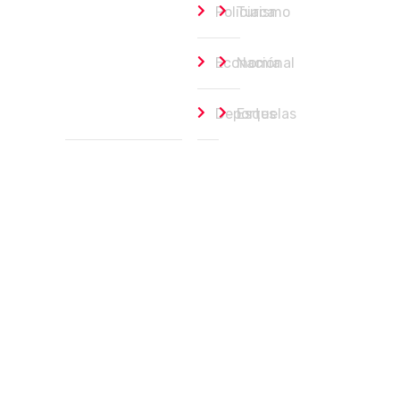
Policiaca
Turismo
Economía
Nacional
Deportes
Esquelas
Política
Portada
agosto 7, 2026
Saúl González pide unidad en Morena y ase