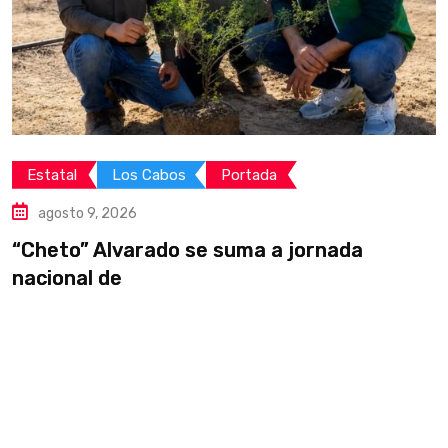
Estatal
Los Cabos
Portada
agosto 9, 2026
“Cheto” Alvarado se suma a jornada
E
nacional de
d