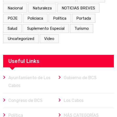
Nacional
Naturaleza
NOTICIAS BREVES
PGJE
Policiaca
Política
Portada
Salud
Suplemento Especial
Turismo
Uncategorized
Video
Useful Links
Ayuntamiento de Los
Gobierno de BCS
Cabos
Congreso de BCS
Los Cabos
Política
MÁS CATEGORÍAS