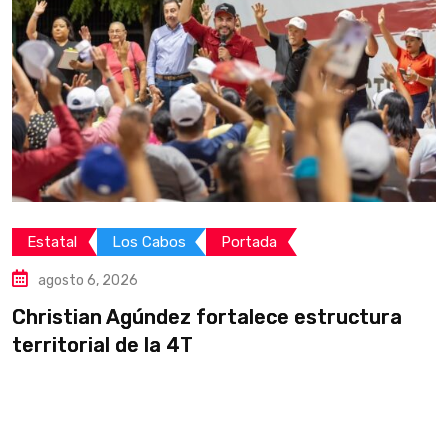
Estatal
Los Cabos
Portada
agosto 6, 2026
Christian Agúndez fortalece estructura
C
territorial de la 4T
t