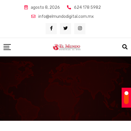
Skip
agosto 8, 2026
624 178 5982
to
info@elmundodigital.com.mx
content