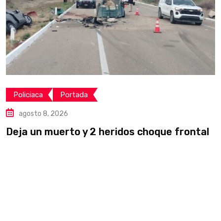
Policiaca
Portada
agosto 8, 2026
Deja un muerto y 2 heridos choque frontal
L
v