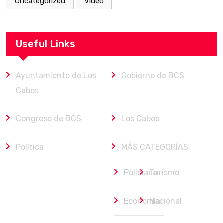
Uncategorized
Video
Useful Links
Ayuntamiento de Los
Gobierno de BCS
Cabos
Congreso de BCS
Los Cabos
Política
MÁS CATEGORÍAS
Policiaca
Turismo
Economía
Nacional