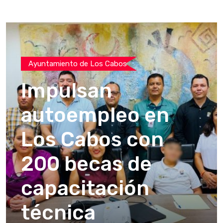
Ayuntamiento de Los Cabos
Impulsan
autoempleo en
Los Cabos con
200 becas de
capacitación
técnica