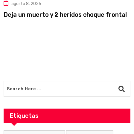
agosto 8, 2026
Deja un muerto y 2 heridos choque frontal
L
v
Etiquetas