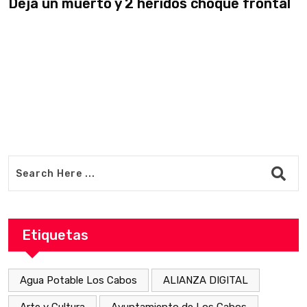
Deja un muerto y 2 heridos choque frontal
L
v
Etiquetas
Agua Potable Los Cabos
ALIANZA DIGITAL