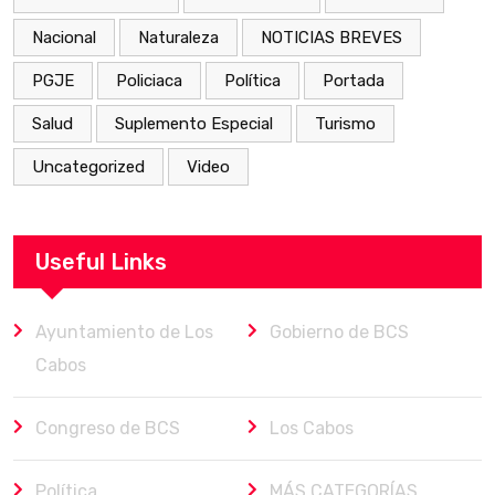
Nacional
Naturaleza
NOTICIAS BREVES
PGJE
Policiaca
Política
Portada
Salud
Suplemento Especial
Turismo
Uncategorized
Video
Useful Links
Ayuntamiento de Los
Gobierno de BCS
Cabos
Congreso de BCS
Los Cabos
Política
MÁS CATEGORÍAS