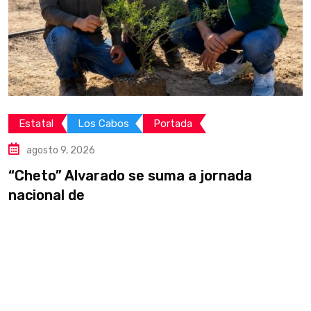
Estatal
Los Cabos
Portada
agosto 9, 2026
“Cheto” Alvarado se suma a jornada
E
nacional de
d