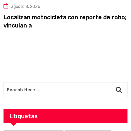
agosto 8, 2026
Localizan motocicleta con reporte de robo;
D
vinculan a
m
Etiquetas