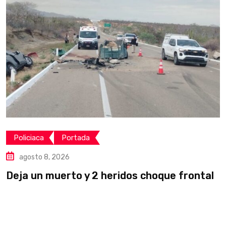
Policiaca
Portada
agosto 8, 2026
Deja un muerto y 2 heridos choque frontal
L
v