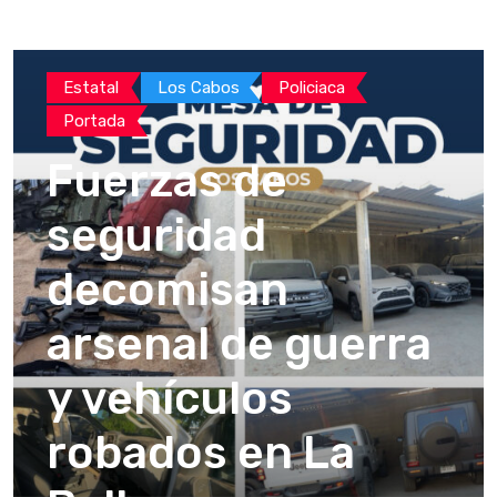
Estatal
Los Cabos
Policiaca
Portada
Fuerzas de
seguridad
decomisan
arsenal de guerra
y vehículos
robados en La